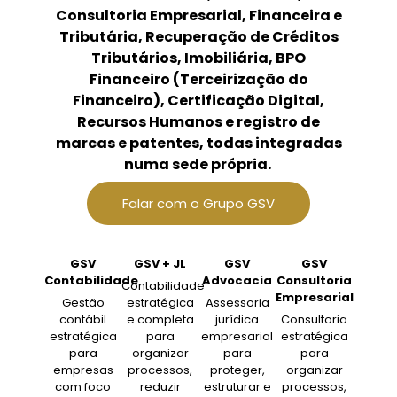
Consultoria Empresarial, Financeira e
Tributária, Recuperação de Créditos
Tributários, Imobiliária, BPO
Financeiro (Terceirização do
Financeiro), Certificação Digital,
Recursos Humanos e registro de
marcas e patentes, todas integradas
numa sede própria.
Falar com o Grupo GSV
GSV
GSV + JL
GSV
GSV
Contabilidade
Advocacia
Consultoria
Contabilidade
Empresarial
Gestão
estratégica
Assessoria
contábil
e completa
jurídica
Consultoria
estratégica
para
empresarial
estratégica
para
organizar
para
para
empresas
processos,
proteger,
organizar
com foco
reduzir
estruturar e
processos,