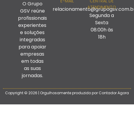
E-MAIL
CENTRAL DE
O Grupo
ATENDIMENTO
relacionamento@grupogsv.com.b
GSV reúne
Segunda a
profissionais
Sexta
experientes
08:00h às
e soluções
18h
integradas
para apoiar
empresas
em todas
as suas
jornadas.
Copyright © 2026 | Orgulhosamente produzido por Contador Agora