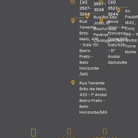
(31)
(31)
2557-
2527-
2527-
3026
Av.
3244
3244
Paulist
Rua Rio São
Rua
Nova
1842 ,
João, 61
Tenente
Lima - Av.
Conj.
Riacho das
Brito
Princesa
155 – 1
Pedras -
Melo, 476
Diana,505
andar
Contagem/MG
- Sala 701
Sala 526
Torre
Barro
- 5º
Norte
Preto -
Andar
Belo
Alphaville
Horizonte
/MG
Rua Tenente
Brito de Melo,
433 - 1º Andar
Barro Preto -
Belo
Horizonte/MG