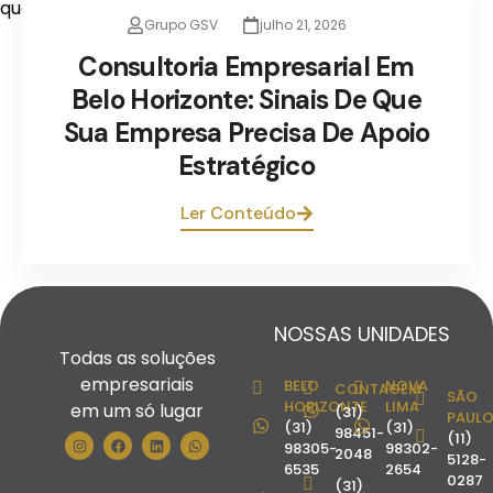
Grupo GSV
julho 21, 2026
Consultoria Empresarial Em
Belo Horizonte: Sinais De Que
Sua Empresa Precisa De Apoio
Estratégico
Ler Conteúdo
NOSSAS UNIDADES
Todas as soluções
empresariais
BELO
NOVA
CONTAGEM
SÃO
HORIZONTE
LIMA
em um só lugar
(31)
PAUL
(31)
(31)
98451-
(11)
98305-
98302-
2048
5128-
6535
2654
0287
(31)