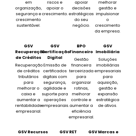
em
riscos e
apoiar
melhorar
organização,
apoiar o
decisões
gestão e
segurança e
crescimento.
estratégicas
impulsionar
crescimento
do seu
o
sustentável.
negócio.
crescimento
da empresa.
GSV
GSV
BPO
GSV
Recuperação
Certificação
Financeiro
Imobiliária
de Créditos
Digital
Gestão
Soluções
Recuperação
Emissão de
financeira
imobiliárias
de créditos
certificados
terceirizada
empresariais
tributários
digitais com
para
para
para
segurança,
organizar
aquisição,
melhorar o
agilidade e
rotinas,
gestão e
caixa e
suporte para
melhorar
expansão
aumentar a
operações
controle e
estratégica
rentabilidade
empresariais.
aumentar a
de ativos.
empresarial.
eficiência
empresarial.
GSV Recursos
GSV RET
GSV Marcas e